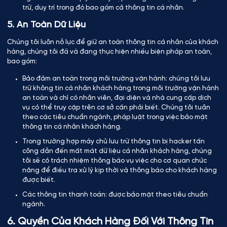
trữ, duy trì trong đó bao gồm cả thông tin cá nhân.
5. An Toàn Dữ Liệu
Chúng tôi luôn nỗ lực để giữ an toàn thông tin cá nhân của khách
hàng, chúng tôi đã và đang thực hiện nhiều biện pháp an toàn,
bao gồm:
Bảo đảm an toàn trong môi trường vận hành: chúng tôi lưu
trữ không tin cá nhân khách hàng trong môi trường vận hành
an toàn và chỉ có nhân viên, đại diện và nhà cung cấp dịch
vụ có thể truy cập trên cơ sở cần phải biết. Chúng tôi tuân
theo các tiêu chuẩn ngành, pháp luật trong việc bảo mật
thông tin cá nhân khách hàng.
Trong trường hợp máy chủ lưu trữ thông tin bị hacker tấn
công dẫn đến mất mát dữ liệu cá nhân khách hàng, chúng
tôi sẽ có trách nhiệm thông báo vụ việc cho cơ quan chức
năng để điều tra xử lý kịp thời và thông báo cho khách hàng
được biết.
Các thông tin thanh toán: được bảo mật theo tiêu chuẩn
ngành.
6. Quyền Của Khách Hàng Đối Với Thông Tin