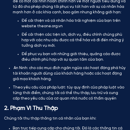
để có một cái nhìn hoàn chỉnh hơn về một người tiêu dùng và
từ đó cho phép chúng tôi phục vụ tốt hơn với sự cá nhân hóa
mạnh hơn ở các khía cạnh, bao gồm nhưng không giới hạn:
Để cải thiện và cá nhân hóa trải nghiệm của bạn trên
website theone.org.vn
Để cải thiện các tiện ích, dịch vụ, điều chỉnh chúng phù
hợp với các nhu cầu được cá thể hóa và đi đến những ý
tưởng dịch vụ mới.
Để phục vụ bạn với những giới thiệu, quảng cáo được
điều chỉnh phù hợp với sự quan tâm của bạn.
An Ninh: cho các mục đích ngăn ngừa các hoạt động phá hủy
tài khoản người dùng của khách hàng hoặc các hoạt động
giả mạo khách hàng.
Theo yêu cầu của pháp luật: tùy quy định của pháp luật vào
từng thời điểm, chúng tôi có thể thu thập, lưu trữ và cung
cấp theo yêu cầu của cơ quan nhà nước có thẩm quyền
2. Phạm Vi Thu Thập
Chúng tôi thu thập thông tin cá nhân của bạn khi:
Bạn trực tiếp cung cấp cho chúng tôi. Đó là các thông tin cá