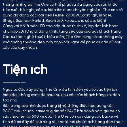
thông minh giúp The One có thể phục vụ đa dạng các sân khấu
tiệc cưới, hội nghị, các sự kiện âm nhạc chuyên nghiệp. (The one sử
dụng đa dạng các loại đèn Fesnel 2000W, Sport ligh, Blinder,
Strogs, Scander, Parled, Beam 350, Folow… cho các sự kiện)
Cùng với đó là màn LED cao cấp, được thiết kế, lắp đặt linh hoạt
phù hợp với từng chương trình, từng yêu cầu của quý khách hàng.
Các sự kiện nghệ thuật, biểu diễn, The One cũng có hệ thống máy
khói thông thường đến máy tạo khói Haze để phục vụ đầy đủ nhu
cầu của quý khách.
Tiện ích
Ngay từ đầu xây dựng, The One đã tính đến yếu tố các tiện ích
hiện đại, thông minh để phục vụ nhu cầu của khách hàng khi đến
toà nhà.
Bên trong tòa nhà được trang bị hệ thống điều hòa trung tâm,
PCCC tiêu chuẩn, camera giám sát 24/7, bãi đỗ và hầm gửi xe có
sức chứa lên tới 500 xe ôtô. The One còn xây dựng các bãi xe vệ
tinh để có đầy đủ chỗ rộng rãi, thoải mái cho khách hàng đến tham