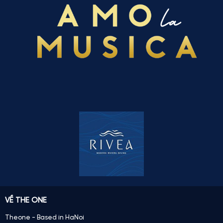
VỀ THE ONE
Theone - Based in HaNoi