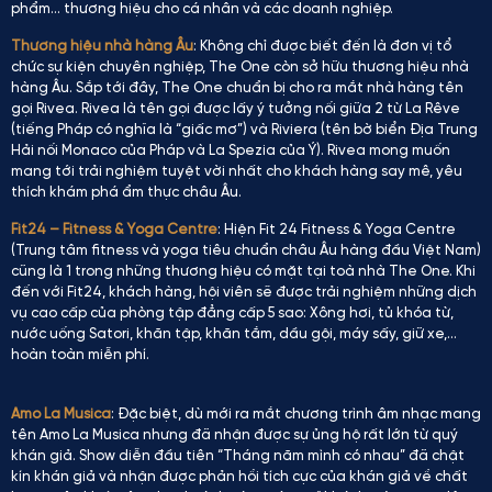
phẩm… thương hiệu cho cá nhân và các doanh nghiệp.
Thương hiệu nhà hàng Âu
: Không chỉ được biết đến là đơn vị tổ
chức sự kiện chuyên nghiệp, The One còn sở hữu thương hiệu nhà
hàng Âu. Sắp tới đây, The One chuẩn bị cho ra mắt nhà hàng tên
gọi Rivea. Rivea là tên gọi được lấy ý tưởng nối giữa 2 từ La Rêve
(tiếng Pháp có nghĩa là “giấc mơ”) và Riviera (tên bờ biển Địa Trung
Hải nối Monaco của Pháp và La Spezia của Ý). Rivea mong muốn
mang tới trải nghiệm tuyệt vời nhất cho khách hàng say mê, yêu
thích khám phá ẩm thực châu Âu.
Fit24 – Fitness & Yoga Centre
: Hiện Fit 24 Fitness & Yoga Centre
(Trung tâm fitness và yoga tiêu chuẩn châu Âu hàng đầu Việt Nam)
cũng là 1 trong những thương hiệu có mặt tại toà nhà The One. Khi
đến với Fit24, khách hàng, hội viên sẽ được trải nghiệm những dịch
vụ cao cấp của phòng tập đẳng cấp 5 sao: Xông hơi, tủ khóa từ,
nước uống Satori, khăn tập, khăn tắm, dầu gội, máy sấy, giữ xe,…
hoàn toàn miễn phí.
Amo La Musica
: Đặc biệt, dù mới ra mắt chương trình âm nhạc mang
tên Amo La Musica nhưng đã nhận được sự ủng hộ rất lớn từ quý
khán giả. Show diễn đầu tiên “Tháng năm mình có nhau” đã chật
kín khán giả và nhận được phản hồi tích cực của khán giả về chất