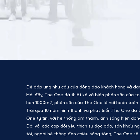
Để đáp ứng nhu cầu của đông đảo khách hàng và đặc bi
Mới đây, The One đã thiết kế và biến phần sân của toà
hơn 1000m2, phần sân của The One là nơi hoàn toàn th
Trải qua 10 năm hình thành và phát triển,The One đã tr
One tự tin, với hệ thống âm thanh, ánh sáng hiện đan
Đối với các cặp đôi yêu thích sự độc đáo, sân khấu ng
tối, ngoài hệ thống đèn chiếu sáng tổng, The One sẽ 