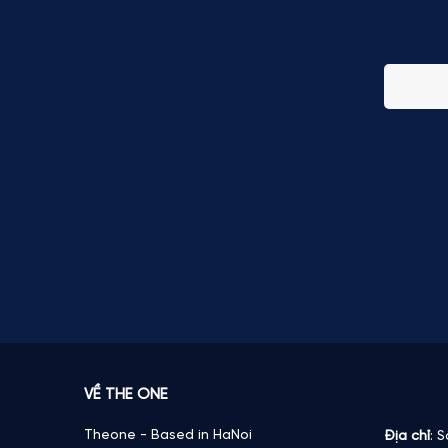
VỀ THE ONE
Theone - Based in HaNoi
Địa chỉ
: 