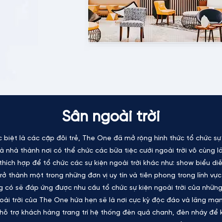
Sân ngoài trời
ệt là các cặp đôi trẻ, The One đã mở rộng hình thức tổ chức sự ki
 nhà thành nơi có thể chức các bữa tiệc cưới ngoài trời vô cùng lã
ích hợp để tổ chức các sự kiện ngoài trời khác như: show biểu diễn
ở thành một trong những đơn vị uy tín và tiên phong trong lĩnh vực 
g có sẽ đáp ứng được nhu cầu tổ chức sự kiện ngoài trời của những
oài trời của The One hứa hẹn sẽ là nơi cực kỳ độc đáo và lãng mạn.
hỗ trợ khách hàng trang trí hệ thống đèn quả chanh, đèn nháy để 