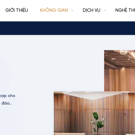
GIỚI THIỆU
KHÔNG GIAN
DỊCH VỤ
NGHỆ TH
 hợp cho
c đáo…