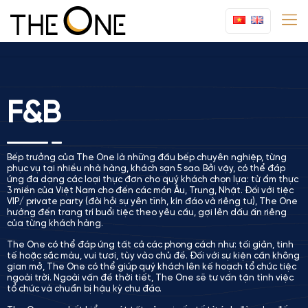
F&B
Bếp trưởng của The One là những đầu bếp chuyên nghiệp, từng
phục vụ tại nhiều nhà hàng, khách sạn 5 sao. Bởi vậy, có thể đáp
ứng đa dạng các loại thực đơn cho quý khách chọn lựa: từ ẩm thực
3 miền của Việt Nam cho đến các món Âu, Trung, Nhật. Đối với tiệc
VIP/ private party (đòi hỏi sự yên tĩnh, kín đáo và riêng tư), The One
hướng đến trang trí buổi tiệc theo yêu cầu, gợi lên dấu ấn riêng
của từng khách hàng.
The One có thể đáp ứng tất cả các phong cách như: tối giản, tinh
tế hoặc sắc màu, vui tươi, tùy vào chủ đề. Đối với sự kiện cần không
gian mở, The One có thể giúp quý khách lên kế hoạch tổ chức tiệc
ngoài trời. Ngoài vấn đề thời tiết, The One sẽ tư vấn tận tình việc
tổ chức và chuẩn bị hậu kỳ chu đáo.