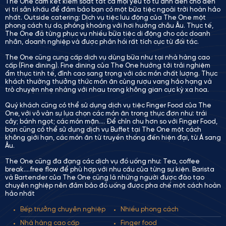
The One cam kết kiểm soát tất cả mọi yếu tố từ ánh đèn cho đến
vị trí sân khấu để đảm bảo bạn có một bữa tiệc ngoài trời hoàn hảo
nhất. Outside catering: Dịch vụ tiệc lưu động của The One một
phong cách tự do, phóng khoáng với hơi hướng châu Âu. Thực tế,
The One đã từng phục vụ nhiều bữa tiệc di động cho các doanh
nhân, doanh nghiệp và được phản hồi rất tích cực từ đối tác.
The One cũng cung cấp dịch vụ dùng bữa như tại nhà hàng cao
cấp (Fine dining). Fine dining của The One hướng tới trải nghiệm
ẩm thực tinh tế, đỉnh cao sang trọng với các món chất lượng. Thực
khách thường thưởng thức món ăn cùng rượu vang hảo hạng và
trò chuyện nhẹ nhàng với nhau trong không gian cực kỳ xa hoa.
Quý khách cũng có thể sử dụng dịch vụ tiệc Finger Food của The
One, với vô vàn sự lựa chọn các món ăn trong thực đơn như: trái
cây; bánh ngọt; các món mặn…. Để chỉn chu hơn so với Finger Food,
bạn cũng có thể sử dụng dịch vụ Buffet tại The One một cách
không giới hạn, các món ăn từ truyền thống đến hiện đại, từ Á sang
Âu.
The One cũng đa đạng các dịch vụ đồ uống như: Tea, coffee
break….free flow để phù hợp với nhu cầu của từng sự kiện. Barista
và Bartender của The One cũng là những người được đào tạo
chuyên nghiệp nên đảm bảo đồ uống được pha chế một cách hoàn
hảo nhất
Bếp trưởng chuyên nghiệp
Nhiều phong cách
Nhà hàng cao cấp
Finger food