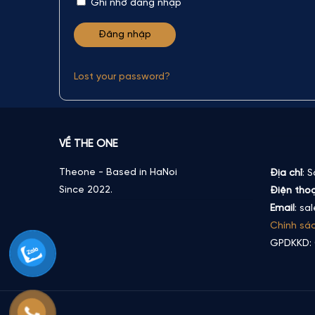
Ghi nhớ đăng nhập
Lost your password?
VỀ THE ONE
Theone - Based in HaNoi
Địa chỉ
: 
Since 2022.
Điện thoạ
Email
: sa
Chính sá
GPDKKD: 