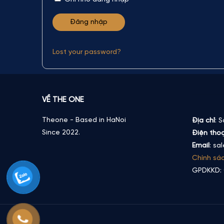
Lost your password?
VỀ THE ONE
Theone - Based in HaNoi
Địa chỉ
: 
Since 2022.
Điện thoạ
Email
: sa
Chính sá
GPDKKD: 