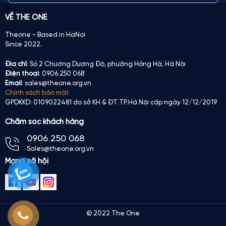
VỀ THE ONE
Theone - Based in HaNoi
Since 2022.
Địa chỉ
: Số 2 Chương Dương Độ, phường Hồng Hà, Hà Nội
Điện thoại
: 0906 250 068
Email
: sales@theone.org.vn
Chính sách bảo mật
GPDKKD: 0109022481 do sở KH & ĐT TP.Hà Nội cấp ngày 12/12/2019
Chăm sóc khách hàng
0906 250 068
Sales@theone.org.vn
Mạng xã hội
© 2022 The One